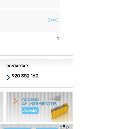
[Leer]
1
CONTACTAR
920 352 160
ACCESO
AYUNTAMIENTOS
Acceder