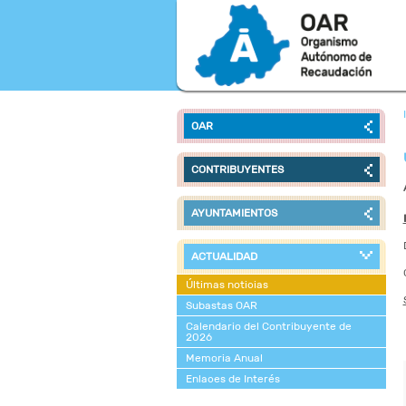
OAR
CONTRIBUYENTES
AYUNTAMIENTOS
ACTUALIDAD
Últimas noticias
Subastas OAR
Calendario del Contribuyente de
2026
Memoria Anual
Enlaces de Interés