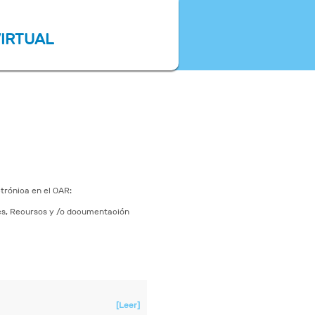
VIRTUAL
trónica en el OAR:
udes, Recursos y /o documentación
[Leer]