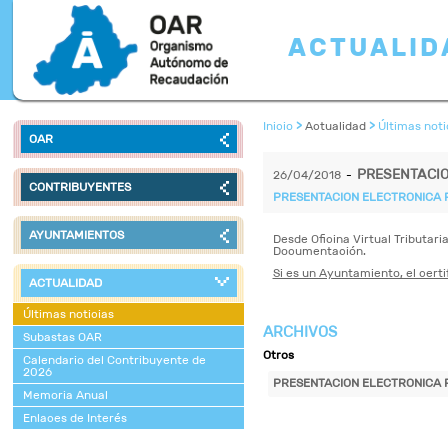
ACTUALID
Inicio
>
Actualidad
>
Últimas noti
OAR
PRESENTACIO
26/04/2018
-
CONTRIBUYENTES
PRESENTACION ELECTRONICA 
AYUNTAMIENTOS
Desde Oficina Virtual Tributari
Documentación.
Si es un Ayuntamiento, el cert
ACTUALIDAD
Últimas noticias
ARCHIVOS
Subastas OAR
Otros
Calendario del Contribuyente de
2026
PRESENTACION ELECTRONICA 
Memoria Anual
Enlaces de Interés