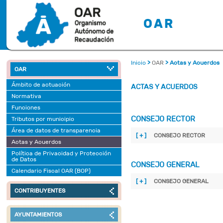
OAR
Inicio
>
OAR
> Actas y Acuerdos
OAR
Ámbito de actuación
ACTAS Y ACUERDOS
Normativa
Funciones
CONSEJO RECTOR
Tributos por municipio
Área de datos de transparencia
[ + ]
CONSEJO RECTOR
Actas y Acuerdos
Política de Privacidad y Protección
de Datos
CONSEJO GENERAL
Calendario Fiscal OAR (BOP)
[ + ]
CONSEJO GENERAL
CONTRIBUYENTES
AYUNTAMIENTOS