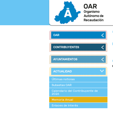
OAR
CONTRIBUYENTES
AYUNTAMIENTOS
ACTUALIDAD
Últimas noticias
Subastas OAR
Calendario del Contribuyente de
2026
Memoria Anual
Enlaces de Interés