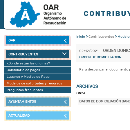
CONTRIBU
Inicio
>
Contribuyentes
>
Modelos
OAR
ORDEN DOMIC
02/12/2021
-
CONTRIBUYENTES
ORDEN DE DOMICILIACION
¿Dónde están las oficinas?
Para descargar el documento p
Calendario de pagos
Lugares y Medios de Pago
Modelos de solicitudes y recursos
ARCHIVOS
Preguntas frecuentes
Otros
DATOS DE DOMICILIACIÓN BAN
AYUNTAMIENTOS
ACTUALIDAD