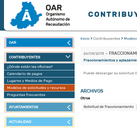
CONTRIBU
Inicio
>
Contribuyentes
>
Modelos
OAR
FRACCIONAMI
26/09/2013
-
CONTRIBUYENTES
Fraccionamientos y aplazamie
¿Dónde están las oficinas?
Puede descargar su solicitud /
Calendario de pagos
Lugares y Medios de Pago
Modelos de solicitudes y recursos
ARCHIVOS
Preguntas frecuentes
Otros
Solicitud de fraccionamiento
AYUNTAMIENTOS
ACTUALIDAD