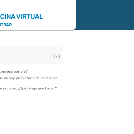
ICINA VIRTUAL
NTRAR
[ - ]
 ¿es eso posible?
 no soy propietario del dinero de
un recurso. ¿Qué tengo que hacer?