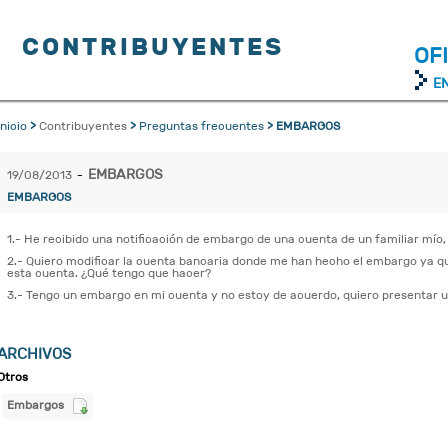
CONTRIBUYENTES
OF
E
Inicio
>
Contribuyentes
>
Preguntas frecuentes
> EMBARGOS
EMBARGOS
19/08/2013
-
EMBARGOS
1.- He recibido una notificación de embargo de una cuenta de un familiar mío,
2.- Quiero modificar la cuenta bancaria donde me han hecho el embargo ya que
esta cuenta. ¿Qué tengo que hacer?
3.- Tengo un embargo en mi cuenta y no estoy de acuerdo, quiero presentar 
ARCHIVOS
Otros
Embargos